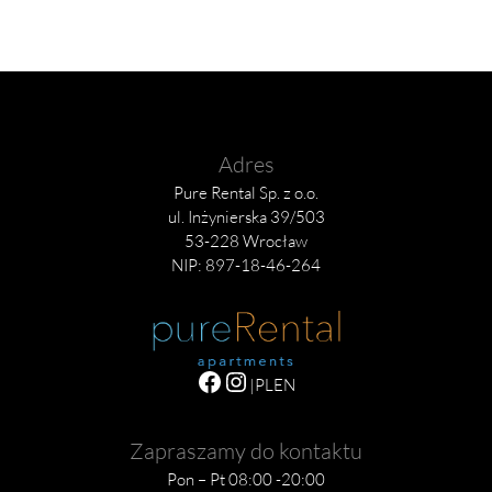
Adres
Pure Rental Sp. z o.o.
ul. Inżynierska 39/503
53-228 Wrocław
NIP: 897-18-46-264
|
PL
EN
Zapraszamy do kontaktu
Pon – Pt 08:00 -20:00