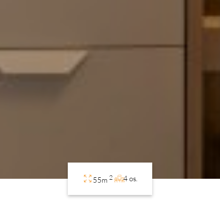
2
4 os.
55m