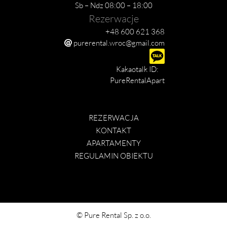
Sb – Ndz 08:00 – 18:00
Rezerwacje
+48 600 621 368
purerental.wroc@gmail.com
Kakaotalk ID:
PureRentalApart
REZERWACJA
KONTAKT
APARTAMENTY
REGULAMIN OBIEKTU
© Pure Rental Sp. z o.o.