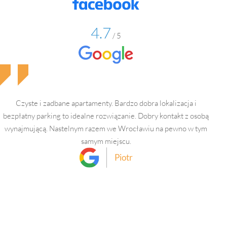
4.7
/ 5
Czyste i zadbane apartamenty. Bardzo dobra lokalizacja i
Świ
bezpłatny parking to idealne rozwiązanie. Dobry kontakt z osobą
wynajmującą. Nastelnym razem we Wrocławiu na pewno w tym
samym miejscu.
Piotr