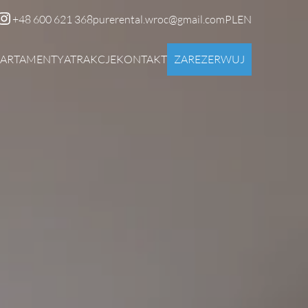
+48 600 621 368
purerental.wroc@gmail.com
PL
EN
PARTAMENTY
ATRAKCJE
KONTAKT
ZAREZERWUJ