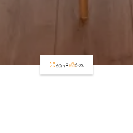
2
6 os.
60m